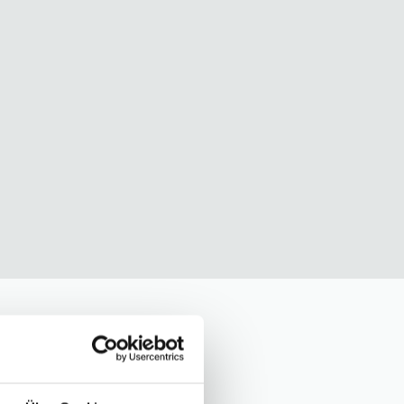
ite at our
nity to learn