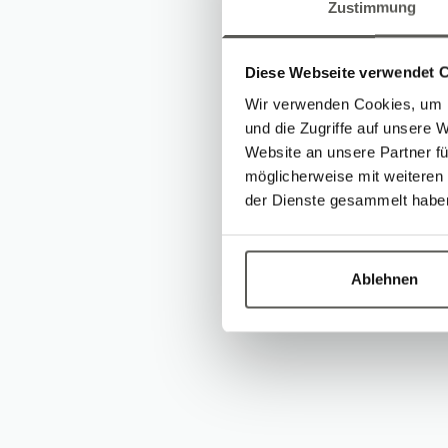
Zustimmung
about the lat
inspired by re
Diese Webseite verwendet 
opportunity to
Wir verwenden Cookies, um I
facility will
und die Zugriffe auf unsere 
Website an unsere Partner fü
in Switzerland
möglicherweise mit weiteren
der Dienste gesammelt habe
Ablehnen