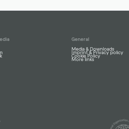
edia
General
Media & Downloads
am
Imprint & Privacy policy
k
Cookie Policy
More links
s