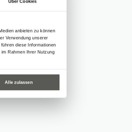
Über Cookies
ion and be
l also have the
ns. This
 Medien anbieten zu können
oad, so access
hrer Verwendung unserer
 führen diese Informationen
r date.
ie im Rahmen Ihrer Nutzung
Alle zulassen