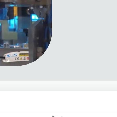
ion with robots? See how LIVE on-s
on 15.02.2023. You have the opportu