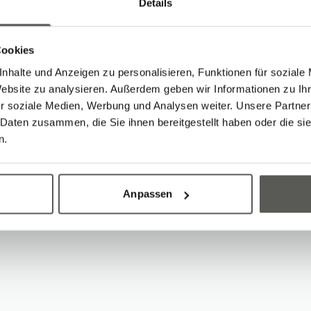
Details
est developments in microfabricat
al application possibilities. You wil
Cookies
 talk to experts and clarify questio
nhalte und Anzeigen zu personalisieren, Funktionen für soziale
 then be packed and transported abr
Website zu analysieren. Außerdem geben wir Informationen zu I
r soziale Medien, Werbung und Analysen weiter. Unsere Partner
 will no longer be possible at a late
 Daten zusammen, die Sie ihnen bereitgestellt haben oder die s
n.
Anpassen