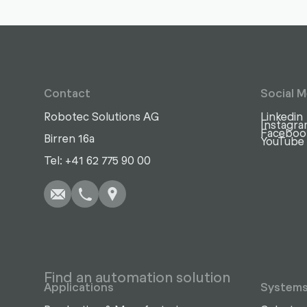
Contact
Social M
Robotec Solutions AG
Linkedin
Instagr
Faceboo
Birren 16a
YouTube
Write
Call
Copy
Copy
Tel: +41 62 775 90 00
Find an automation solution
Applications
System