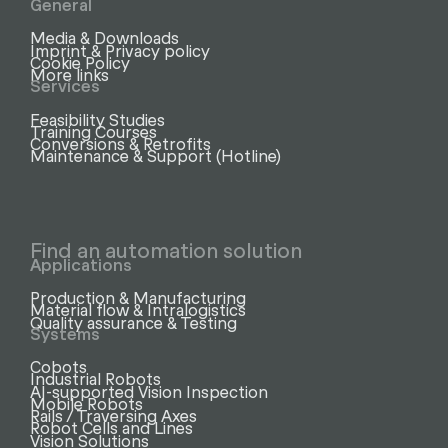
General
Media & Downloads
Imprint & Privacy policy
Cookie Policy
More links
Services
Feasibility Studies
Training Courses
Conversions & Retrofits
Maintenance & Support (Hotline)
Find an automation solution
Applications
Production & Manufacturing
Material flow & Intralogistics
Quality assurance & Testing
Systems
Cobots
Industrial Robots
AI-supported Vision Inspection
Mobile Robots
Rails / Traversing Axes
Robot Cells and Lines
Vision Solutions