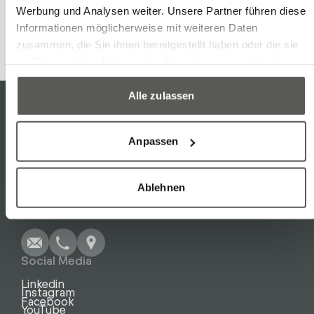
Werbung und Analysen weiter. Unsere Partner führen diese
Informationen möglicherweise mit weiteren Daten
zusammen, die Sie ihnen bereitgestellt haben oder die sie
im Rahmen Ihrer Nutzung der Dienste gesammelt haben.
Alle zulassen
Contact
Anpassen
Robotec Solutions AG
Birren 16a
Ablehnen
Write
Call
Copy
Copy
Tel: +41 62 775 90 00
Social Media
Linkedin
Instagram
Facebook
YouTube