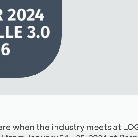
here when the industry meets at LO
rom January 24 - 25, 2024 at Ber