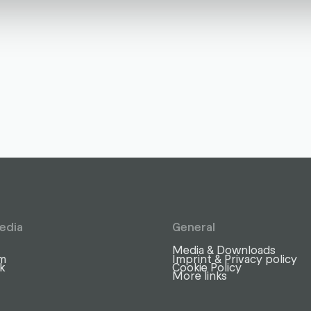
edia
General
Media & Downloads
am
Imprint & Privacy policy
k
Cookie Policy
More links