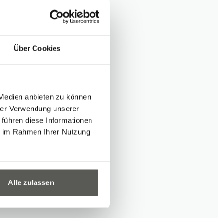
Über Cookies
:00 and discover
ave the
and discuss your
 Medien anbieten zu können
hrer Verwendung unserer
eal this much: You
 führen diese Informationen
ie im Rahmen Ihrer Nutzung
fair as our guest
Alle zulassen