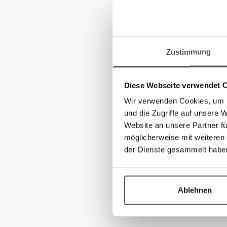
Zustimmung
Visit us at the Be
the latest technol
Diese Webseite verwendet 
opportunity to le
Wir verwenden Cookies, um I
projects and ideas
und die Zugriffe auf unsere 
Additionally, our 
Website an unsere Partner fü
möglicherweise mit weiteren
have never seen any
der Dienste gesammelt habe
for free.
We look forward t
Ablehnen