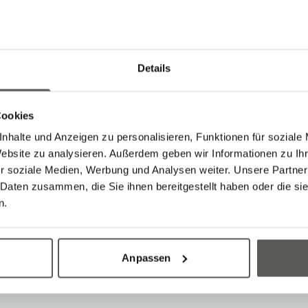
Details
rnexpo in Hall 3 at Stand ILS 16 from 09:00 to 16
ogies, innovations, and trends in logistics. You h
Cookies
arn about the latest developments in robotics 
nhalte und Anzeigen zu personalisieren, Funktionen für soziale
 with our experts.
Website zu analysieren. Außerdem geben wir Informationen zu I
latest product awaits you there. We will only rev
r soziale Medien, Werbung und Analysen weiter. Unsere Partner
 Daten zusammen, die Sie ihnen bereitgestellt haben oder die s
thing like it! With our link, you can attend the 
n.
o seeing you.
Anpassen