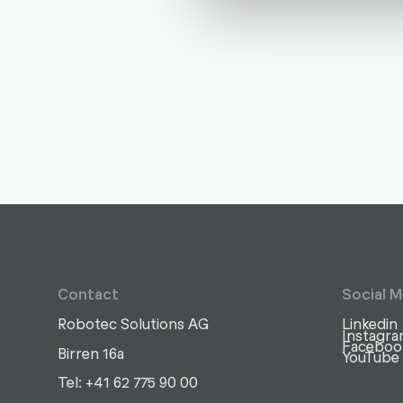
Contact
Social M
Robotec Solutions AG
Linkedin
Instagr
Faceboo
Birren 16a
YouTube
Write
Call
Copy
Copy
Tel: +41 62 775 90 00