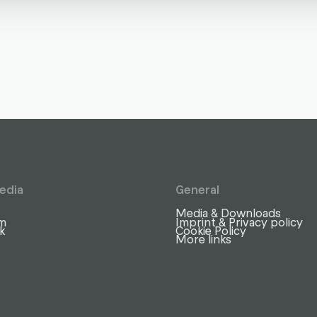
edia
General
Media & Downloads
am
Imprint & Privacy policy
k
Cookie Policy
More links