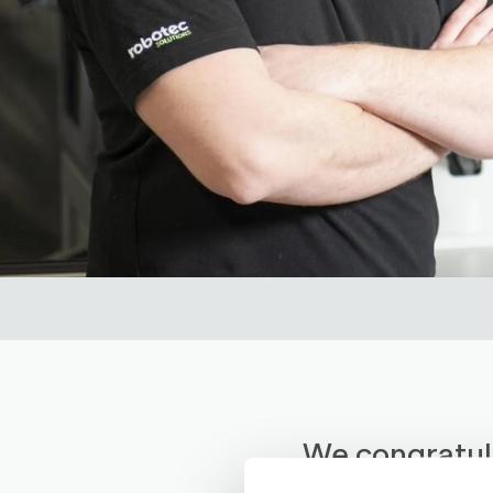
We congratul
Services!