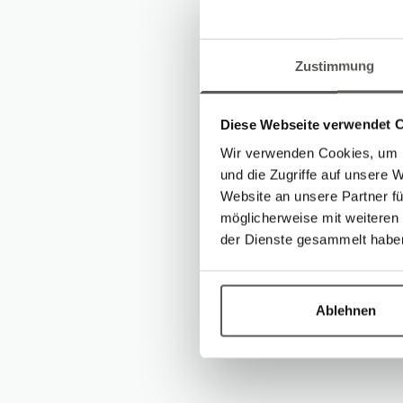
Zustimmung
For 18 years, he 
engineering contro
Diese Webseite verwendet 
pleased that we w
Wir verwenden Cookies, um I
und die Zugriffe auf unsere 
years of experien
Website an unsere Partner fü
technical support,
möglicherweise mit weiteren
der Dienste gesammelt habe
We are very pleas
Ablehnen