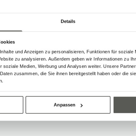
Details
has been supporting Robotec Solutions competent
l & software, as well as in apprentice training.
Cookies
ere able to win Sven Schmid for this new posit
nhalte und Anzeigen zu personalisieren, Funktionen für soziale
Website zu analysieren. Außerdem geben wir Informationen zu I
ce, he now competently supports our customers
r soziale Medien, Werbung und Analysen weiter. Unsere Partner
 preventive maintenance, training, and optimizat
 Daten zusammen, die Sie ihnen bereitgestellt haben oder die s
n.
ed about the strengthening and wish Sven Sch
Anpassen