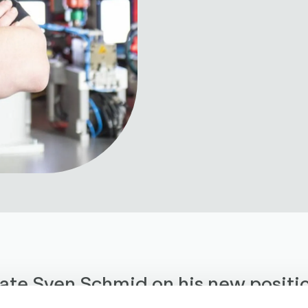
ate Sven Schmid on his new positio