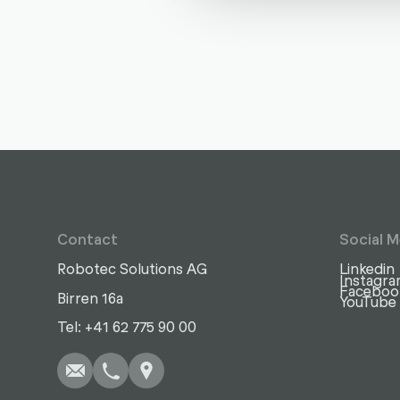
Contact
Social M
Robotec Solutions AG
Linkedin
Instagr
Faceboo
Birren 16a
YouTube
Write
Call
Copy
Copy
Tel: +41 62 775 90 00