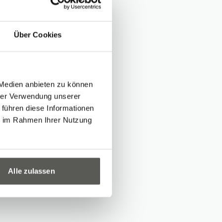
Über Cookies
ly in the field of
 We are very
ion. With his many
 Medien anbieten zu können
hrer Verwendung unserer
 in the areas of
 führen diese Informationen
ions/retrofits.
ie im Rahmen Ihrer Nutzung
mid much success!
Alle zulassen