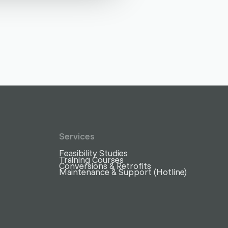
Services
Feasibility Studies
Training Courses
Conversions & Retrofits
Maintenance & Support (Hotline)