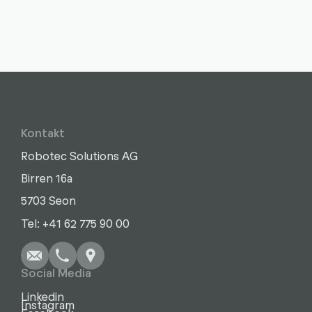
Kontakt
Robotec Solutions AG
Birren 16a
5703 Seon
Schreiben
Anrufen
Kopieren
Kopieren
Tel: +41 62 775 90 00
Social Media
Linkedin
Instagram