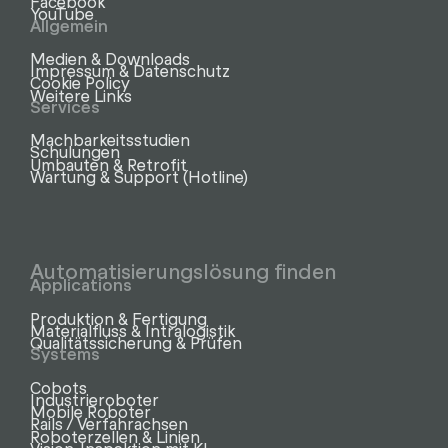
Facebook
YouTube
Allgemein
Medien & Downloads
Impressum & Datenschutz
Cookie Policy
Weitere Links
Services
Machbarkeitsstudien
Schulungen
Umbauten & Retrofit
Wartung & Support (Hotline)
Automatisierungslösung finden
Applications
Produktion & Fertigung
Materialfluss & Intralogistik
Qualitätssicherung & Prüfen
Systems
Cobots
Industrieroboter
Mobile Roboter
Rails / Verfahrachsen
Roboterzellen & Linien
Vision-Inspektion mit KI