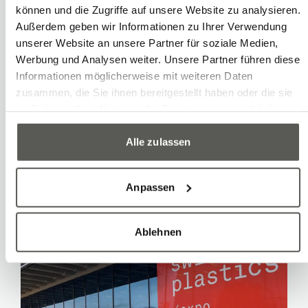
können und die Zugriffe auf unsere Website zu analysieren.
Außerdem geben wir Informationen zu Ihrer Verwendung
unserer Website an unsere Partner für soziale Medien,
Werbung und Analysen weiter. Unsere Partner führen diese
Unternehmen
Informationen möglicherweise mit weiteren Daten
Jetzt gratis an die
zusammen, die Sie ihnen bereitgestellt haben oder die sie
Logistics & Automation
im Rahmen Ihrer Nutzung der Dienste gesammelt haben.
Alle zulassen
Weiterlesen
Anpassen
Ablehnen