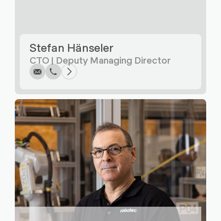
Écrire
Appel
Copier
Copier
Stefan Hänseler
CTO | Deputy Managing Director