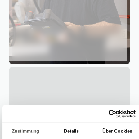
Écrire
Appel
Copier
Copier
Urs Heimann
Services
Zustimmung
Details
Über Cookies