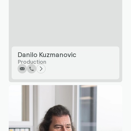
Écrire
Appel
Copier
Copier
Danilo Kuzmanovic
Production