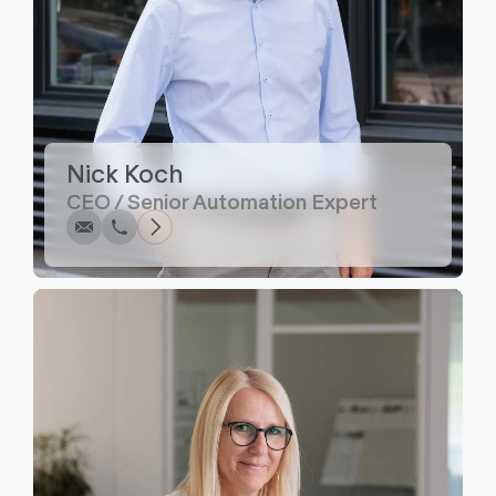
Écrire
Appel
Copier
Copier
Nick Koch
CEO / Senior Automation Expert