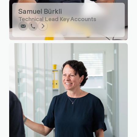
Écrire
Appel
Copier
Copier
Samuel Bürkli
Technical Lead Key Accounts