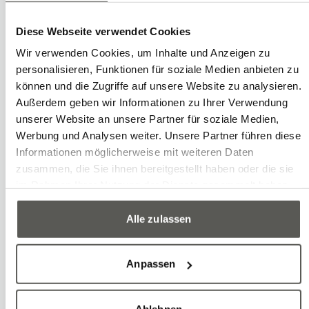
Diese Webseite verwendet Cookies
Wir verwenden Cookies, um Inhalte und Anzeigen zu
personalisieren, Funktionen für soziale Medien anbieten zu
Écrire
Appel
Copier
Copier
Lars Huwiler
können und die Zugriffe auf unsere Website zu analysieren.
Trainee in Automation Engineering
Außerdem geben wir Informationen zu Ihrer Verwendung
unserer Website an unsere Partner für soziale Medien,
Werbung und Analysen weiter. Unsere Partner führen diese
Informationen möglicherweise mit weiteren Daten
zusammen, die Sie ihnen bereitgestellt haben oder die sie
im Rahmen Ihrer Nutzung der Dienste gesammelt haben.
Alle zulassen
Anpassen
Ablehnen