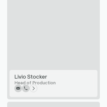
Écrire
Appel
Copier
Copier
Livio Stocker
Head of Production