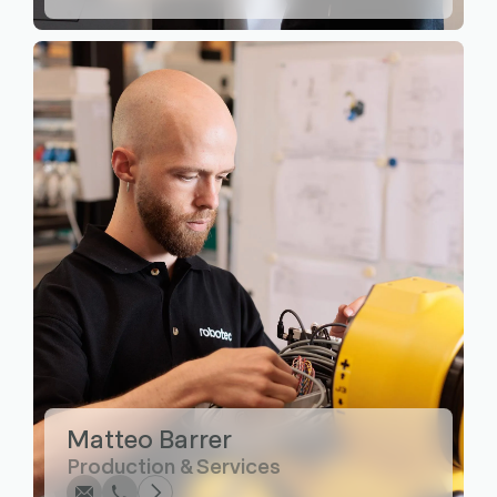
Écrire
Appel
Copier
Copier
Matteo Barrer
Production & Services