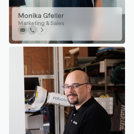
Écrire
Appel
Copier
Copier
Monika Gfeller
Marketing & Sales