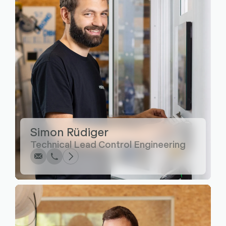
Écrire
Appel
Copier
Copier
Simon Rüdiger
Technical Lead Control Engineering