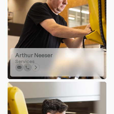
Écrire
Appel
Copier
Copier
Arthur Neeser
Services