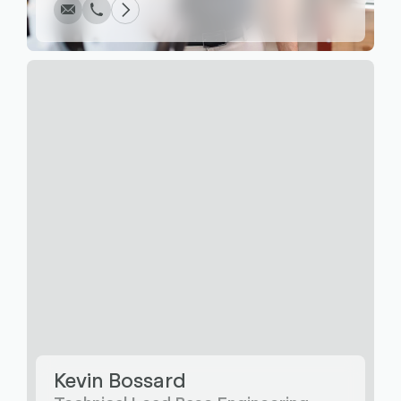
Écrire
Appel
Copier
Copier
Kevin Bossard