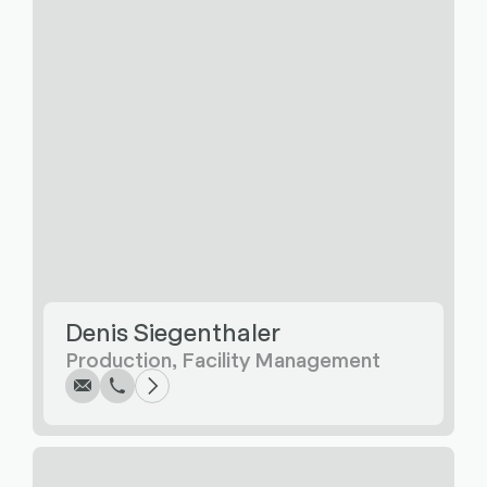
Écrire
Appel
Copier
Copier
Denis Siegenthaler
Production, Facility Management