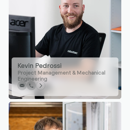
Kevin Pedrossi
Écrire
Appel
Copier
Copier
Project Management & Mechanical
Engineering