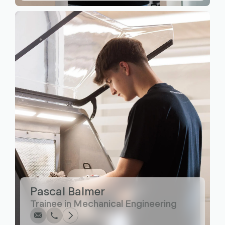
Écrire
Appel
Copier
Copier
Pascal Balmer
Trainee in Mechanical Engineering